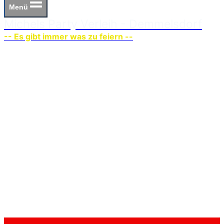
Menü
Michels Party Verleih - Demmelsdorf
-- Es gibt immer was zu feiern --